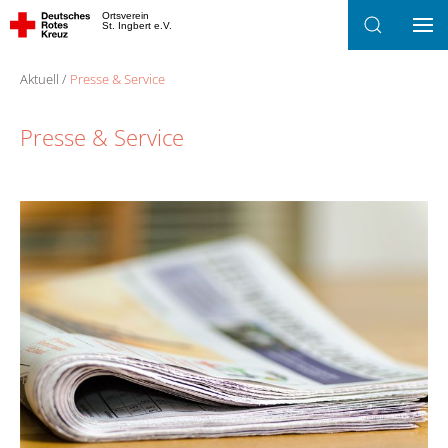
Ortsverein
St. Ingbert e.V.
Zum
Hauptinhalt
Aktuell
Presse & Service
springen
Presse & Service